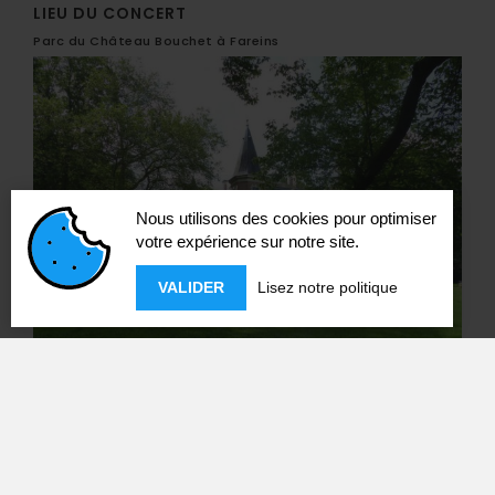
LIEU DU CONCERT
Parc du Château Bouchet à Fareins
Nous utilisons des cookies pour optimiser
votre expérience sur notre site.
VALIDER
Lisez notre politique
52 chemin du Payard
01480 Fareins
46.020041 / 4.762968
VOIR LE LIEU