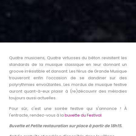
Quatre musiciens, Quatre virtuoses du béton revisitent les
standards de la musique classique en leur donnant un
groove irrésistible et dansant. Les férus de Grande Musique
trouveront enfin l’occasion de se dandiner sur des
polyrythmies envoûtantes. Les mordus de musique festive
auront quant-à-eux plaisir à (re)découvrir des mélodies
toujours aussi actuelles.
Pour sûr, c'est une soirée festive qui s'annonce ! À
l'entracte, rendez-vous à la
buvette du Festival.
Buvette et Petite restauration sur place à partir de 18h15.