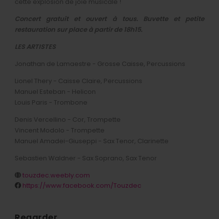
cette explosion de joie musicale !
Concert gratuit et ouvert à tous.
Buvette et petite
restauration sur place à partir de 18h15.
LES ARTISTES
Jonathan de Lamaestre - Grosse Caisse, Percussions
Lionel Thery - Caisse Claire, Percussions
Manuel Esteban - Helicon
Louis Paris - Trombone
Denis Vercellino - Cor, Trompette
Vincent Modolo - Trompette
Manuel Amadei-Giuseppi - Sax Tenor, Clarinette
Sebastien Waldner - Sax Soprano, Sax Tenor
touzdec.weebly.com
https://www.facebook.com/Touzdec
Regarder