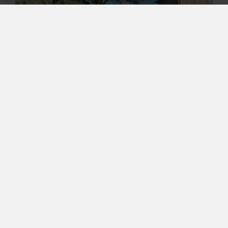
Place de la Fontaine
01800 RIGNIEUX LE FRANC
45.95138 / 5.126259
VOIR LE LIEU
BUVETTE & RESTAURATION
Le Festival vous propose une offre de
buvette et planches à
déguster
sur place, à base de produits locaux et/ou bios.
PLUS D'INFOS