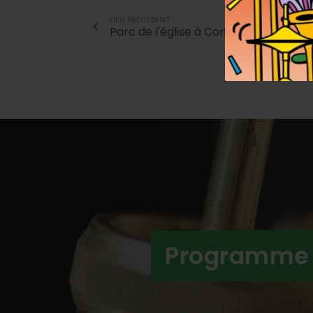
LIEU PRÉCÉDENT
Parc de l'église à Condeissiat
Programme