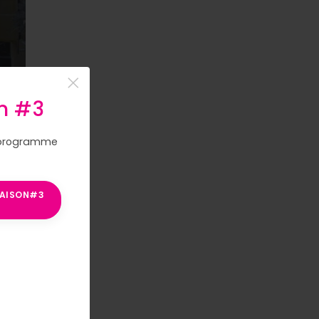
×
n #3
 programme
pes.
AISON#3