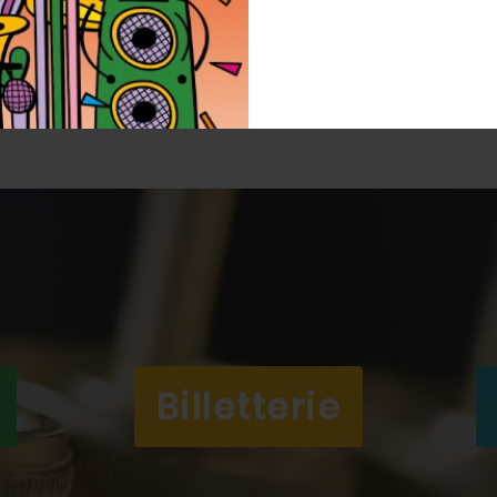
LIEU SUIVANT
Place de l'église à Saint-Paul de
Varax
Billetterie