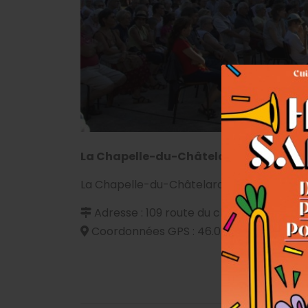
La Chapelle-du-Châtelard
est située d
La Chapelle-du-Châtelard fait partie de l
Adresse : 109 route du château d'eau 01
Coordonnées GPS : 46.0714173 / 5.0222