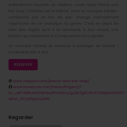
Infos pratiques
Buvette & restauration
entièrement nouvelle du célèbre conte russe Pierre and
Partenaires
Itinéraire singulier 2025
CD
Création spectacle De l'Eau
Galerie photos
the Loup. L’histoire est la même, mais la musique inédite-
Foire aux questions
DVD
composée par un trio de sax- change radicalement
l’approche de ce classique du genre. C’est en dépit de
Collection Cuivres en Dombes
bien des règles qu’à 3 ils racontent, à leur sauce, une
histoire qui ressemble à s’y méprendre à l’originale.
Editions précédentes
Un moment familial et convivial à partager en famille !
Accessible dès 4 ans.
RÉSERVER
www.caspevi.com/pierre-and-the-loup/
www.facebook.com/HeavyFingers/?
hc_ref=ARRUd1cYNmbwPUn9Src2gJSnTgDCIFhZC1URp6zSflVf6T-
iAFaY_DCvDhjvj4oj350
Regarder