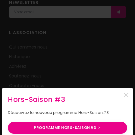
NEWSLETTER
L'ASSOCIATION
Qui sommes nous
Historique
Adhérez
Soutenez-nous
Contactez-nous
×
Hors-Saison #3
LE FESTIVAL
Découvrez le nouveau programme Hors-Saison#3
Programmation 2026
PROGRAMME HORS-SAISON#3
Billetterie