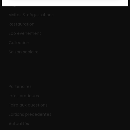
Lieux
Visites & dégustations
Restauration
Eco évènement
Collection
Saison scolaire
Partenaires
Infos pratiques
Foire aux questions
Editions précédentes
Actualités