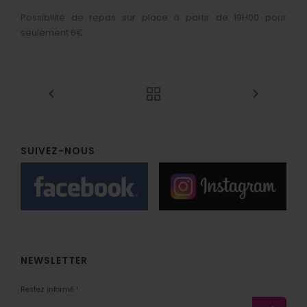
Infos pratiques
Buvette & restauration
Partenaires
Itinéraire singulier 2025
CD
Création spectacle De l'Eau
Possibilité de repas sur place à partir de 19H00 pour
Galerie photos
seulement 6€.
Foire aux questions
DVD
Collection Cuivres en Dombes
Editions précédentes
SUIVEZ-NOUS
NEWSLETTER
Restez informé !