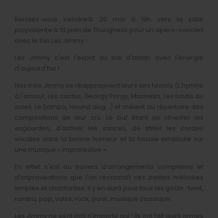
Rendez-vous Vendredi 20 mai à 19h vers la salle
polyvalente à St jean de Thurigneux pour un apéro-concert
avec le trio Les Jimmy !
Les Jimmy c'est l'esprit du bal d'antan avec l'énergie
d'aujourd'hui !
Nos trois Jimmy se réapproprient leurs airs favoris (L'hymne
à l'amour, Les cactus, Georgy Porgy, Marinella, Les lundis au
soleil, Le Sampa, Hound dog...) et mêlent au répertoire des
compositions de leur cru. Le but étant de réveiller les
esgourdes, d'activer les varices, de titiller les cordes
vocales dans la bonne humeur et la fausse simplicité sur
une musique « improfestive ».
En effet c'est au travers d'arrangements complexes et
d'improvisations que l'on reconnaît ces petites mélodies
simples et chantantes. Il y en aura pour tous les goûts : twist,
rumba, pop, valse, rock, punk, musique classique...
Les Jimmy ne sont pas n'importe qui ! Ils ont fait leurs armes