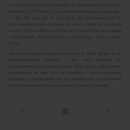
au conservatoire de Chambéry et détiennent chacun une
médaille d'or (DEM jazz), et oui Mesdames qu'on se le dise
! Cela fait plus de 10 ans qu'ils se connaissent et se
reconnaissent dans les rues ou autres salles de concerts
au sein de formations connues et reconnues (Le bus rouge
; Trio Acidulé ; Duomotocross ; Dangouba ; Bigre ! ;Chut,
Oscar !...)
Les Jimmy passent partout (sauf à la télé) grâce à un
instrumentarium réfléchi : Une mini batterie, un
sousaphone, un saxophone, des flûtes à bec, des petites
percussions et des voix de stentors ! Leurs costumes,
plaqués or, sont le reflet des ressources qu'ils possèdent et
de leur générosité face aux publics variés et réveillés.