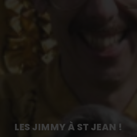
LES JIMMY À ST JEAN !