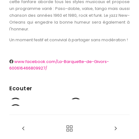
cette fanfare aborde tous les styles musicaux et propose
Infos pratiques
Buvette & restauration
Partenaires
Itinéraire singulier 2025
CD
Création spectacle De l'Eau
un programme varié : Paso-doble, valse, tango mais aussi
Galerie photos
Foire aux questions
chanson des années 1960 et 1980, rock et funk.
L
e jazz New-
DVD
Orleans qui engedre la bonne humeur sera également à
Collection Cuivres en Dombes
l'honneur.
Un moment festif et convivial à partager sans modération !
Editions précédentes
www.facebook.com/La-Barquette-de-Givors-
600616466809927/
Ecouter
Avec Les Filles,
La Carioca
Je Ne Sais Pas
Besame Mucho