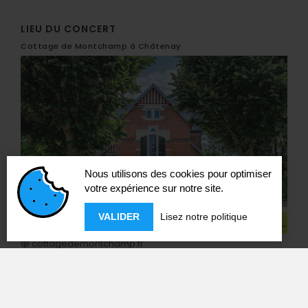
LIEU DU CONCERT
Cottage de Montchamp à Châtenay
Nous utilisons des cookies pour optimiser
votre expérience sur notre site.
VALIDER
Lisez notre politique
cottagedemontchamp.fr
920 Chem. de Montchamp
01320 Châtenay
46.047843 / 5.19675