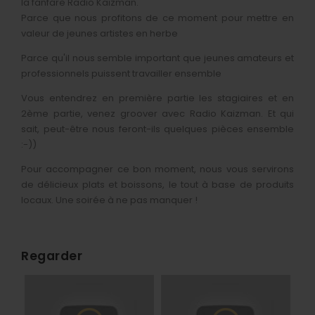
la fanfare Radio Kaizman.
Infos pratiques
Buvette & restauration
Partenaires
Itinéraire singulier 2025
CD
Création spectacle De l'Eau
Parce que nous profitons de ce moment pour mettre en
Galerie photos
valeur de jeunes artistes en herbe
Foire aux questions
DVD
Parce qu'il nous semble important que jeunes amateurs et
Collection Cuivres en Dombes
professionnels puissent travailler ensemble
Editions précédentes
Vous entendrez en première partie les stagiaires et en
2ème partie, venez groover avec Radio Kaizman. Et qui
sait, peut-être nous feront-ils quelques pièces ensemble
:-))
Pour accompagner ce bon moment, nous vous servirons
de délicieux plats et boissons, le tout à base de produits
locaux. Une soirée à ne pas manquer !
Regarder