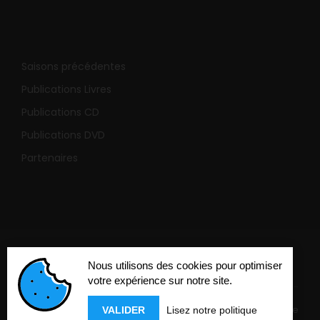
Saisons précédentes
Publications Livres
Publications CD
Publications DVD
Partenaires
Nous utilisons des cookies pour optimiser
votre expérience sur notre site.
Mentions légales
-
Politique de confidentialité
-
Cookies
-
Réalisation
Com'online
VALIDER
Lisez notre politique