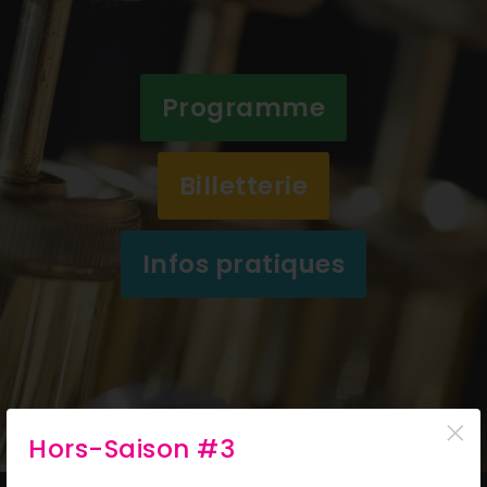
Programme
Billetterie
Infos pratiques
×
Hors-Saison #3