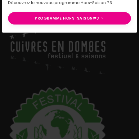
Découvrez le nouveau programme Hors-Saison#3
PROGRAMME HORS-SAISON#3