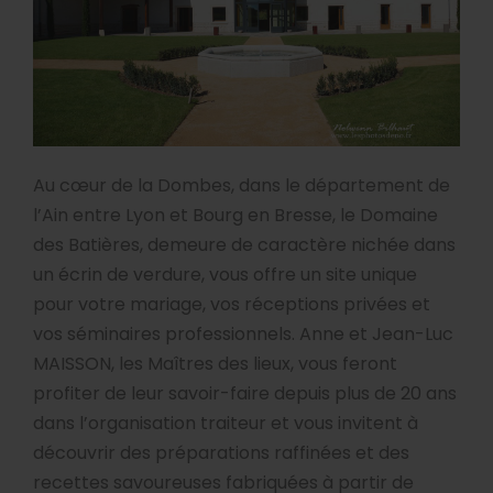
Infos pratiques
Buvette & restauration
Partenaires
Itinéraire singulier 2025
CD
Création spectacle De l'Eau
Galerie photos
Foire aux questions
DVD
Collection Cuivres en Dombes
Editions précédentes
Au cœur de la Dombes, dans le département de
l’Ain entre Lyon et Bourg en Bresse, le Domaine
des Batières, demeure de caractère nichée dans
un écrin de verdure, vous offre un site unique
pour votre mariage, vos réceptions privées et
vos séminaires professionnels. Anne et Jean-Luc
MAISSON, les Maîtres des lieux, vous feront
profiter de leur savoir-faire depuis plus de 20 ans
dans l’organisation traiteur et vous invitent à
découvrir des préparations raffinées et des
recettes savoureuses fabriquées à partir de