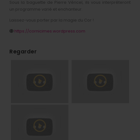
Sous la baguette de Pierre Véricel, ils vous interpréteront
Infos pratiques
Buvette & restauration
Partenaires
Itinéraire singulier 2025
CD
Création spectacle De l'Eau
Galerie photos
un programme varié et enchanteur.
Foire aux questions
DVD
Laissez-vous porter par la magie du Cor !
Collection Cuivres en Dombes
https://cornicimes.wordpress.com
Editions précédentes
Regarder