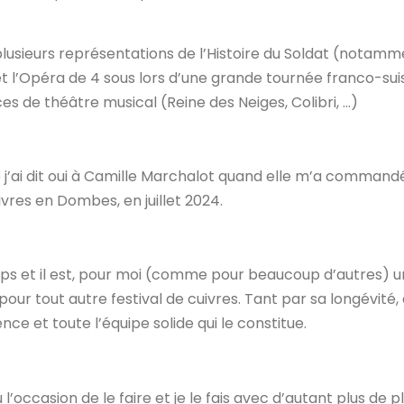
 plusieurs représentations de l’Histoire du Soldat (notam
et l’Opéra de 4 sous lors d’une grande tournée franco-sui
s de théâtre musical (Reine des Neiges, Colibri, …)
e j’ai dit oui à Camille Marchalot quand elle m’a command
vres en Dombes, en juillet 2024.
mps et il est, pour moi (comme pour beaucoup d’autres) u
our tout autre festival de cuivres. Tant par sa longévité,
e et toute l’équipe solide qui le constitue.
’occasion de le faire et je le fais avec d’autant plus de pl