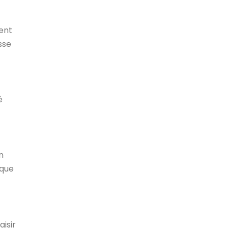
ment
sse
é
n
 que
aisir