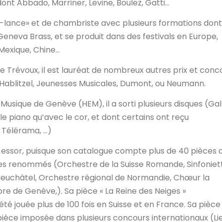
ont Abbado, Marriner, Levine, Boulez, Gatti…
e-lance» et de chambriste avec plusieurs formations dont
Geneva Brass, et se produit dans des festivals en Europe,
Mexique, Chine…
e Trévoux, il est lauréat de nombreux autres prix et conc
 Hablitzel, Jeunesses Musicales, Dumont, ou Neumann.
usique de Genève (HEM), il a sorti plusieurs disques (Gal
le piano qu’avec le cor, et dont certains ont reçu
f Télérama, …)
n essor, puisque son catalogue compte plus de 40 pièces 
s renommés (Orchestre de la Suisse Romande, Sinfoniet
uchâtel, Orchestre régional de Normandie, Chœur la
e de Genève,). Sa pièce « La Reine des Neiges »
é jouée plus de 100 fois en Suisse et en France. Sa pièce
 pièce imposée dans plusieurs concours internationaux (Li