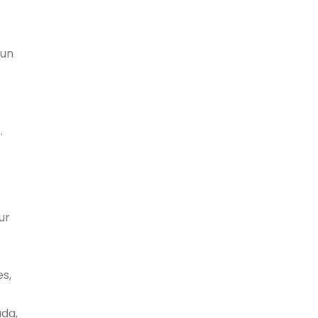
 un
.
ur
s,
ada,