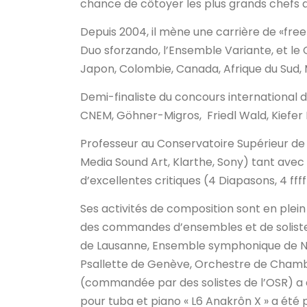
chance de côtoyer les plus grands chefs d
Depuis 2004, il mène une carrière de «fre
Duo sforzando, l’Ensemble Variante, et le 
Japon, Colombie, Canada, Afrique du Sud, 
Demi-finaliste du concours international d
CNEM, Göhner-Migros, Friedl Wald, Kiefer
Professeur au Conservatoire Supérieur de M
Media Sound Art, Klarthe, Sony) tant avec 
d’excellentes critiques (4 Diapasons, 4 fff
Ses activités de composition sont en plei
des commandes d’ensembles et de soliste
de Lausanne, Ensemble symphonique de Ne
Psallette de Genève, Orchestre de Chambr
(commandée par des solistes de l’OSR) a ét
pour tuba et piano « L6 Anakrôn X » a été