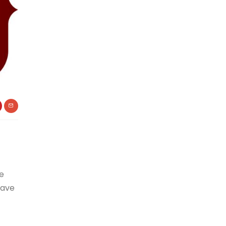
re
tave