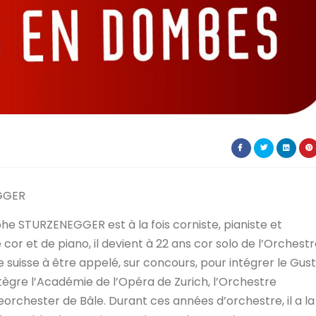
GGER
he STURZENEGGER est à la fois corniste, pianiste et
 cor et de piano, il devient à 22 ans cor solo de l’Orchest
e suisse à être appelé, sur concours, pour intégrer le Gus
ntègre l’Académie de l’Opéra de Zurich, l’Orchestre
eorchester de Bâle. Durant ces années d’orchestre, il a la