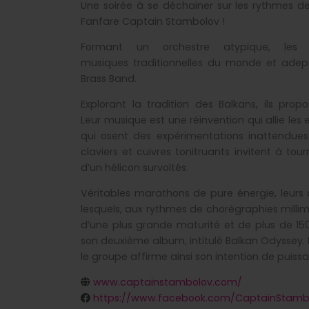
Une soirée à se déchainer sur les rythmes d
Fanfare Captain Stambolov !
Formant un orchestre atypique, les
musiques
traditionnelles du monde et ade
Brass Band.
Explorant la tradition des Balkans, ils prop
Leur
musique est une réinvention qui allie les
qui
osent des expérimentations inattendues
claviers et cuivres tonitruants invitent à tour
d’un hélicon survoltés.
Véritables marathons de pure énergie, leurs
lesquels,
aux rythmes de chorégraphies millim
d’une plus grande maturité et de plus de 15
son deuxième album, intitulé Balkan Odyssey. 
le groupe affirme ainsi son intention de
puissa
www.captainstambolov.com/
https://www.facebook.com/CaptainStamb