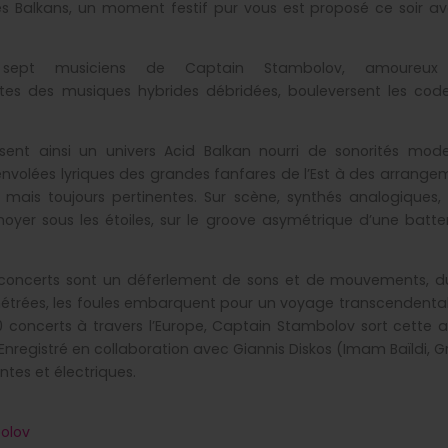
es Balkans, un moment festif pur vous est proposé ce soir av
 sept musiciens de Captain Stambolov, amoureux
ptes des musiques hybrides débridées,
bouleversent les cod
osent ainsi un univers
Acid Balkan
nourri de sonorités mode
 envolées lyriques des grandes fanfares de l’Est à des arrange
 mais toujours pertinentes.
Sur scène, synthés analogiques, 
noyer sous les étoiles, sur le
groove asymétrique d’
une batter
 concerts
sont un déferlement de sons et de mouvements, d
étrées, les
foules embarquent pour un voyage transcendenta
0 concerts à travers l’Europe, Captain Stambolov sort cette
a
Enregistré en collaboration avec Giannis Diskos (Imam Baïldi, G
ntes et électriques.
olov