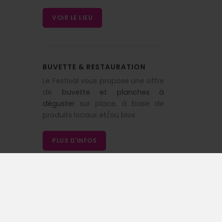
VOIR LE LIEU
BUVETTE & RESTAURATION
Le Festival vous propose une offre
de
buvette et planches à
déguster
sur place, à base de
produits locaux et/ou bios.
PLUS D'INFOS
NEWSLETTER
Restez informé !