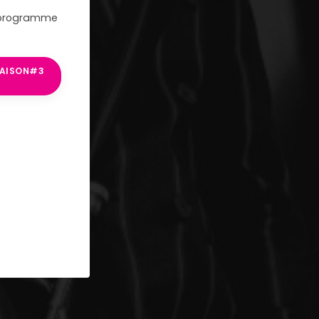
 programme
AISON#3