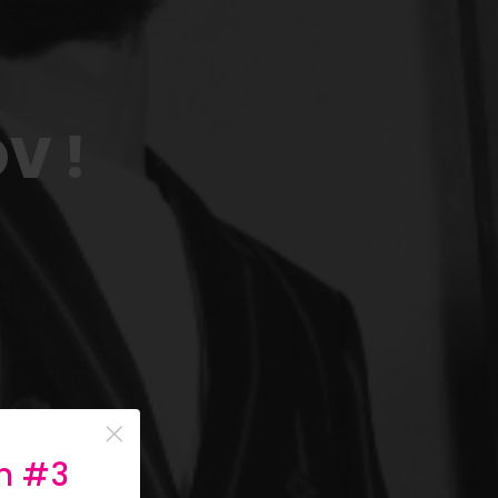
V !
×
n #3