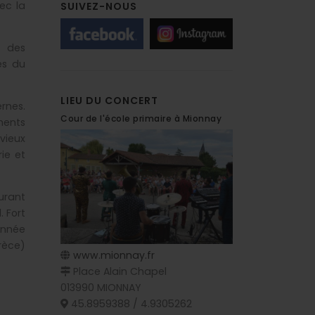
ec la
SUIVEZ-NOUS
 des
es du
LIEU DU CONCERT
rnes.
Cour de l'école primaire à Mionnay
ments
vieux
ie et
urant
l.
Fort
nnée
rèce)
www.mionnay.fr
Place Alain Chapel
013990 MIONNAY
45.8959388 / 4.9305262